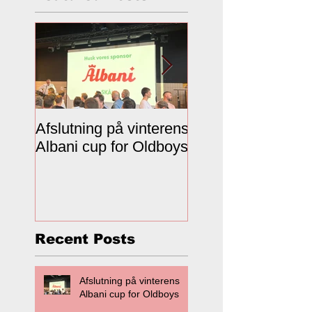
Afslutning på vinterens
Hvor finder jeg
Albani cup for Oldboys
kampprogrammet
Recent Posts
Afslutning på vinterens
Albani cup for Oldboys