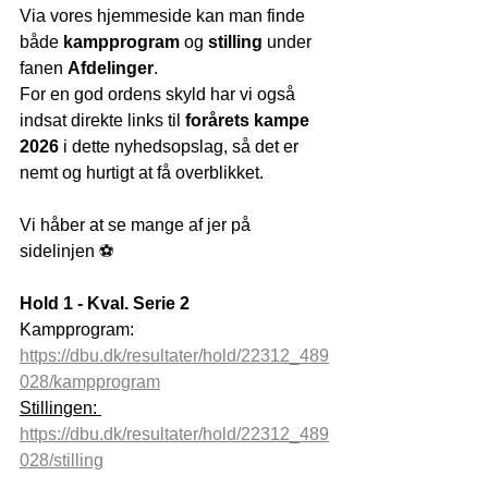
Via vores hjemmeside kan man finde 
både 
kampprogram
 og 
stilling
 under 
fanen 
Afdelinger
.
For en god ordens skyld har vi også 
indsat direkte links til 
forårets kampe 
2026
 i dette nyhedsopslag, så det er 
nemt og hurtigt at få overblikket.
Vi håber at se mange af jer på 
sidelinjen ⚽
Hold 1 - Kval. Serie 2
Kampprogram:  
https://dbu.dk/resultater/hold/22312_489
028/kampprogram
Stillingen: 
https://dbu.dk/resultater/hold/22312_489
028/stilling