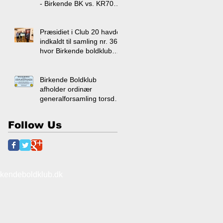
- Birkende BK vs. KR70
S2 kval. Torsdag kl. 11:00
Præsidiet i Club 20 havde
indkaldt til samling nr. 36,
hvor Birkende boldklub
modtog en flot donation.
Birkende Boldklub
afholder ordinær
generalforsamling torsdag
d. 22-01-2026 kl. 19.00 i
klubhuset.
Follow Us
kendeboldklub.dk